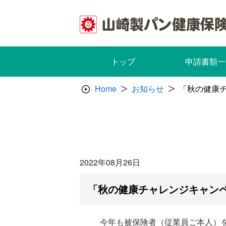
Skip
to
content
トップ
申請書類一
Home
お知らせ
「秋の健康
2022年08月26日
「秋の健康チャレンジキャン
今年も被保険者（従業員ご本人）