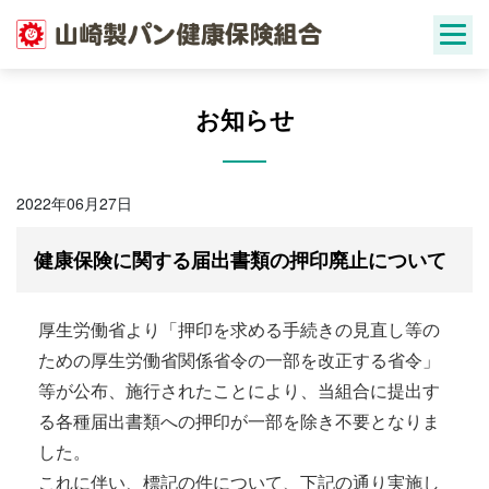
Skip
to
content
お知らせ
2022年06月27日
健康保険に関する届出書類の押印廃止について
厚生労働省より「押印を求める手続きの見直し等の
ための厚生労働省関係省令の一部を改正する省令」
等が公布、施行されたことにより、当組合に提出す
る各種届出書類への押印が一部を除き不要となりま
した。
これに伴い、標記の件について、下記の通り実施し