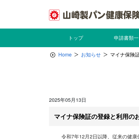
Skip
to
content
トップ
申請書類一
Home
お知らせ
マイナ保険
2025年05月13日
マイナ保険証の登録と利用の
令和7年12月2日以降、従来の健