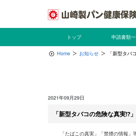
Skip
to
content
トップ
申請書類一
Home
お知らせ
「新型タバ
2021年09月29日
「新型タバコの危険な真実⁉
「たばこの真実」「禁煙の情報」