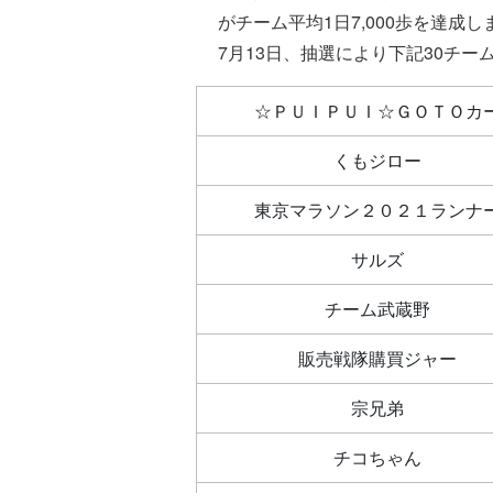
がチーム平均1日7,000歩を達成し
7月13日、抽選により下記30チー
☆ＰＵＩＰＵＩ☆ＧＯＴＯカ
くもジロー
東京マラソン２０２１ランナ
サルズ
チーム武蔵野
販売戦隊購買ジャー
宗兄弟
チコちゃん