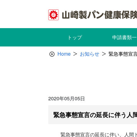
Skip
to
content
トップ
申請書類一
Home
お知らせ
緊急事態宣
2020年05月05日
緊急事態宣言の延長に伴う人
緊急事態宣言の延長に伴い、人間