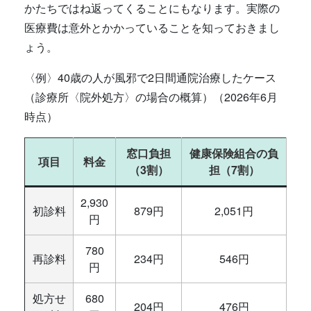
かたちではね返ってくることにもなります。実際の
医療費は意外とかかっていることを知っておきまし
ょう。
〈例〉40歳の人が風邪で2日間通院治療したケース
（診療所〈院外処方〉の場合の概算）（2026年6月
時点）
窓口負担
健康保険組合の負
項目
料金
（3割）
担（7割）
2,930
初診料
879円
2,051円
円
780
再診料
234円
546円
円
処方せ
680
204円
476円