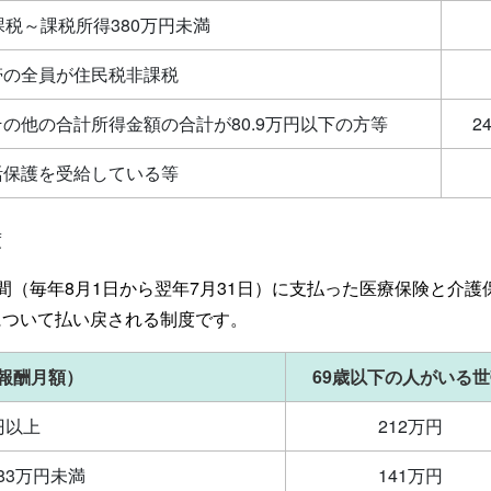
課税～課税所得380万円未満
帯の全員が住民税非課税
の他の合計所得金額の合計が80.9万円以下の方等
2
活保護を受給している等
度
年間（毎年8月1日から翌年7月31日）に支払った医療保険と介
について払い戻される制度です。
報酬月額）
69歳以下の人がいる
円以上
212万円
83万円未満
141万円