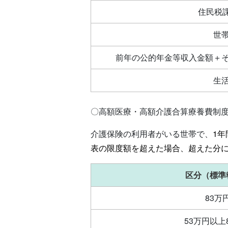
住民税
世
前年の公的年金等収入金額＋そ
生
〇高額医療・高額介護合算療養費制
介護保険の利用者がいる世帯で、
1
表の限度額を超えた場合、超えた分
区分（標準
83万
53万円以上