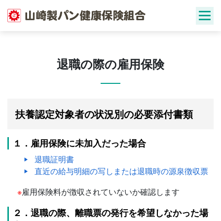
Skip
to
content
退職の際の雇用保険
扶養認定対象者の状況別の必要添付書類
１．雇用保険に未加入だった場合
退職証明書
直近の給与明細の写しまたは退職時の源泉徴収票
※
雇用保険料が徴収されていないか確認します
２．退職の際、離職票の発行を希望しなかった場